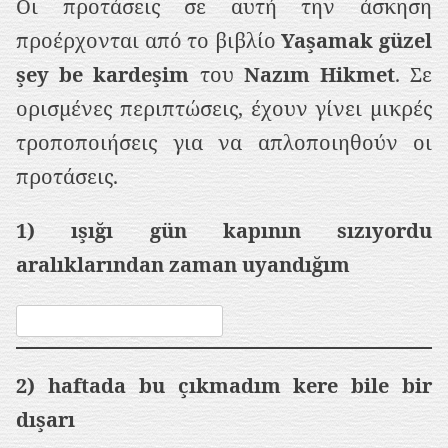
Οι προτάσεις σε αυτή την άσκηση
ρ
προέρχονται από το βιβλίο
Yaşamak güzel
ι
şey be kardeşim
του
Nazım Hikmet
. Σε
ε
ορισμένες περιπτώσεις, έχουν γίνει μικρές
χ
τροποποιήσεις για να απλοποιηθούν οι
ό
προτάσεις.
μ
ε
1) ışığı gün kapının sızıyordu
ν
aralıklarından zaman uyandığım
ο
2) haftada bu çıkmadım kere bile bir
dışarı