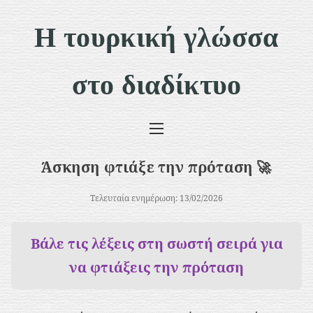
Μ
Η τουρκική γλώσσα
ε
τ
στο διαδίκτυο
ά
β
α
σ
Άσκηση φτιάξε την πρόταση 🚀
η
σ
Τελευταία ενημέρωση: 13/02/2026
τ
Βάλε τις λέξεις στη σωστή σειρά για
ο
να φτιάξεις την πρόταση
π
ε