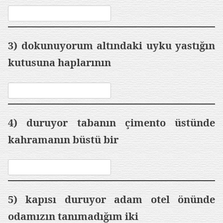
3) dokunuyorum altındaki uyku yastığın
kutusuna haplarının
4) duruyor tabanın çimento üstünde
kahramanın büstü bir
5) kapısı duruyor adam otel önünde
odamızın tanımadığım iki