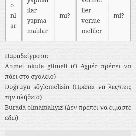
o
ılar
iler
nl
mı?
mi?
yapma
verme
ar
malılar
meliler
Παραδείγματα:
Ahmet okula gitmeli (Ο Αχμέτ πρέπει να
πάει στο σχολείο)
Doğruyu söylemelisin (Πρέπει να λες/πεις
την αλήθεια)
Burada olmamalıyız (Δεν πρέπει να είμαστε
εδώ)