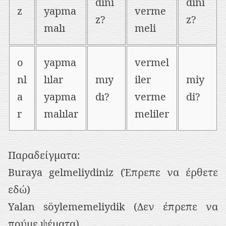
dını
dini
z
yapma
verme
z?
z?
malı
meli
o
yapma
vermel
nl
lılar
mıy
iler
miy
a
yapma
dı?
verme
di?
r
malılar
meliler
Παραδείγματα:
Buraya gelmeliydiniz (Έπρεπε να έρθετε
εδώ)
Yalan söylememeliydik (Δεν έπρεπε να
πούμε ψέματα)