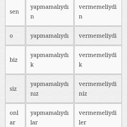
yapmamalıydı
vermemeliydi
sen
n
n
o
yapmamalıydı
vermemeliydi
yapmamalıydı
vermemeliydi
biz
k
k
yapmamalıydı
vermemeliydi
siz
nız
niz
onl
yapmamalıydı
vermemeliydi
ar
lar
ler