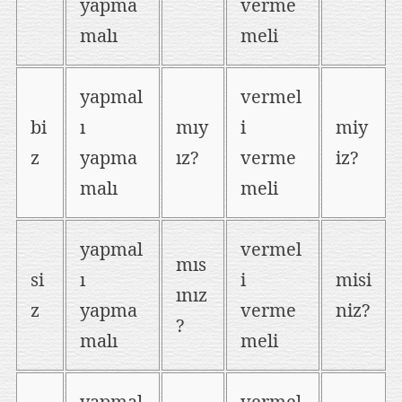
yapma
verme
malı
meli
yapmal
vermel
bi
ı
mıy
i
miy
z
yapma
ız?
verme
iz?
malı
meli
yapmal
vermel
mıs
si
ı
i
misi
ınız
z
yapma
verme
niz?
?
malı
meli
yapmal
vermel