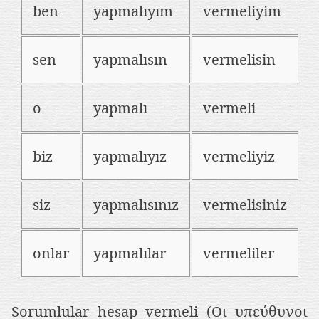
ben
yapmalıyım
vermeliyim
sen
yapmalısın
vermelisin
o
yapmalı
vermeli
biz
yapmalıyız
vermeliyiz
siz
yapmalısınız
vermelisiniz
onlar
yapmalılar
vermeliler
Sorumlular hesap vermeli (Οι υπεύθυνοι