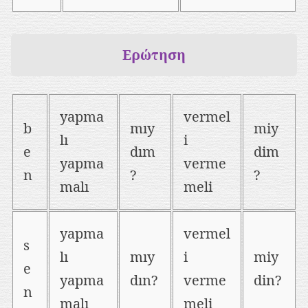
Ερώτηση
yapma
vermel
b
mıy
miy
lı
i
e
dım
dim
yapma
verme
n
?
?
malı
meli
yapma
vermel
s
lı
mıy
i
miy
e
yapma
dın?
verme
din?
n
malı
meli