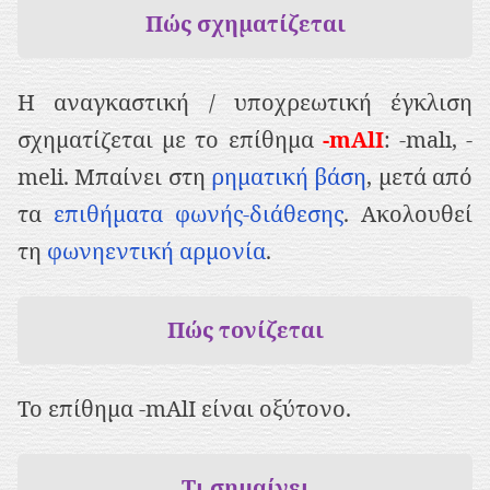
ρ
Πώς σχηματίζεται
ι
ε
Η αναγκαστική / υποχρεωτική έγκλιση
χ
σχηματίζεται με το επίθημα
-mΑlΙ
: -malı, -
ό
meli. Μπαίνει στη
ρηματική βάση
, μετά από
μ
τα
επιθήματα φωνής-διάθεσης
. Ακολουθεί
ε
τη
φωνηεντική αρμονία
.
ν
ο
Πώς τονίζεται
Το επίθημα -mΑlΙ είναι οξύτονο.
Τι σημαίνει