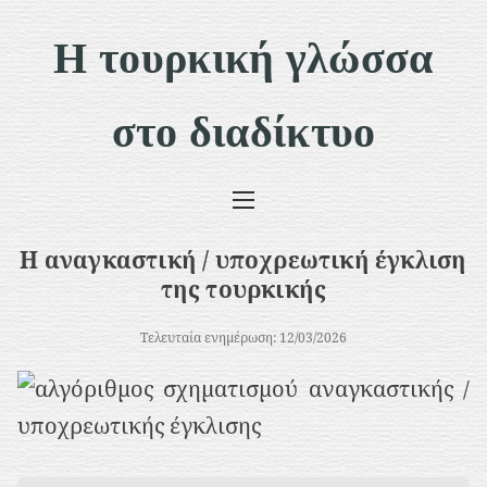
Μ
Η τουρκική γλώσσα
ε
τ
στο διαδίκτυο
ά
β
α
σ
Η αναγκαστική / υποχρεωτική έγκλιση
η
της τουρκικής
σ
Τελευταία ενημέρωση: 12/03/2026
τ
ο
π
ε