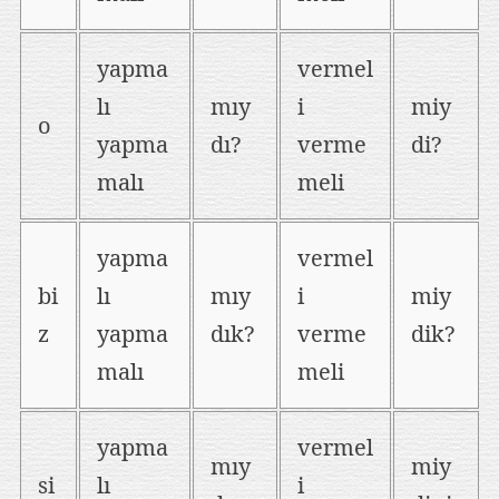
yapma
vermel
lı
mıy
i
miy
o
yapma
dı?
verme
di?
malı
meli
yapma
vermel
bi
lı
mıy
i
miy
z
yapma
dık?
verme
dik?
malı
meli
yapma
vermel
mıy
miy
si
lı
i