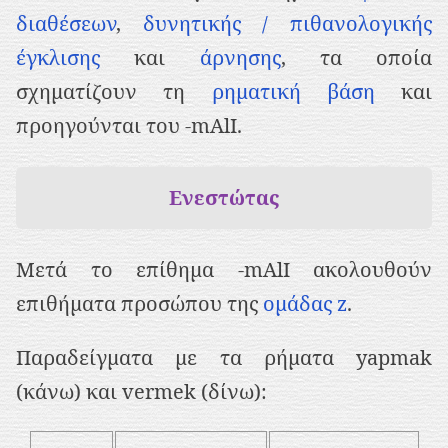
διαθέσεων
,
δυνητικής / πιθανολογικής
έγκλισης
και
άρνησης
, τα οποία
σχηματίζουν τη
ρηματική βάση
και
προηγούνται του -mΑlΙ.
Ενεστώτας
Μετά το επίθημα -mΑlΙ ακολουθούν
επιθήματα προσώπου της
ομάδας z
.
Παραδείγματα με τα ρήματα yapmak
(κάνω) και vermek (δίνω):