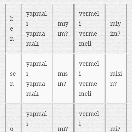
yapmal
vermel
b
ı
mıy
i
miy
e
yapma
ım?
verme
im?
n
malı
meli
yapmal
vermel
se
ı
mıs
i
misi
n
yapma
ın?
verme
n?
malı
meli
yapmal
vermel
ı
i
o
mı?
mi?