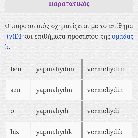
Παρατατικός
Ο παρατατικός σχηματίζεται με το επίθημα
-(y)DI
και επιθήματα προσώπου της
ομάδας
k
.
ben
yapmalıydım
vermeliydim
sen
yapmalıydın
vermeliydin
o
yapmalıydı
vermeliydi
biz
yapmalıydık
vermeliydik