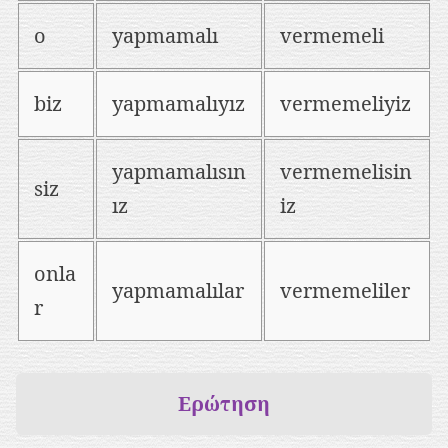
o
yapmamalı
vermemeli
biz
yapmamalıyız
vermemeliyiz
yapmamalısın
vermemelisin
siz
ız
iz
onla
yapmamalılar
vermemeliler
r
Ερώτηση