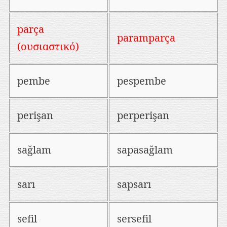
parça
paramparça
(ουσιαστικό)
pembe
pespembe
perişan
perperişan
sağlam
sapasağlam
sarı
sapsarı
sefil
sersefil