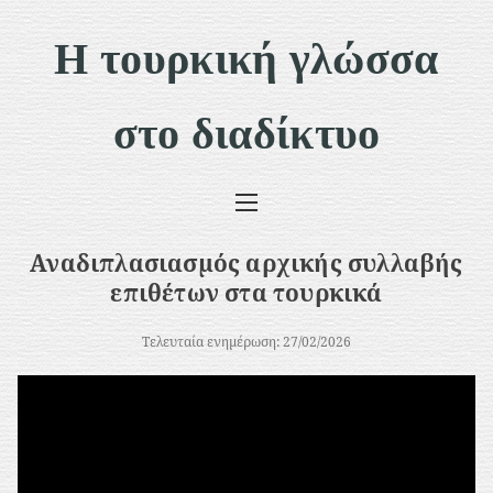
Μ
Η τουρκική γλώσσα
ε
τ
στο διαδίκτυο
ά
β
α
σ
Αναδιπλασιασμός αρχικής συλλαβής
η
επιθέτων στα τουρκικά
σ
Τελευταία ενημέρωση: 27/02/2026
τ
ο
π
ε