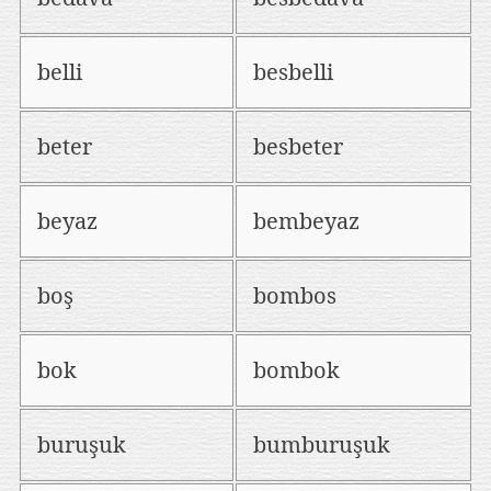
belli
besbelli
beter
besbeter
beyaz
bembeyaz
boş
bombos
bok
bombok
buruşuk
bumburuşuk