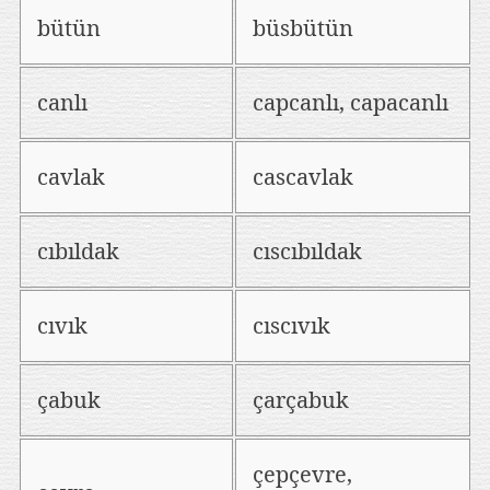
bütün
büsbütün
canlı
capcanlı, capacanlı
cavlak
cascavlak
cıbıldak
cıscıbıldak
cıvık
cıscıvık
çabuk
çarçabuk
çepçevre,