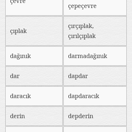
çevre
çepeçevre
çırçıplak,
çıplak
çırılçıplak
dağınık
darmadağınık
dar
dapdar
daracık
dapdaracık
derin
depderin