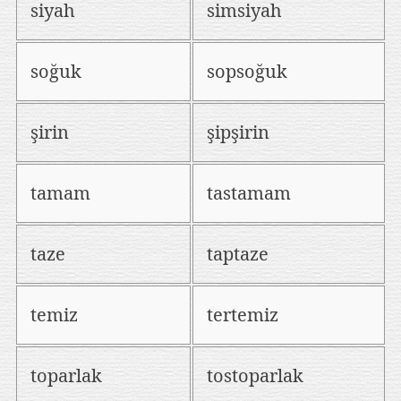
siyah
simsiyah
soğuk
sopsoğuk
şirin
şipşirin
tamam
tastamam
taze
taptaze
temiz
tertemiz
toparlak
tostoparlak