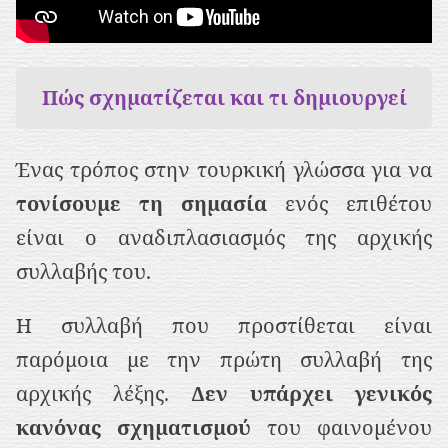
ρ
ι
ε
Πώς σχηματίζεται και τι δημιουργεί
χ
ό
Ένας τρόπος στην τουρκική γλώσσα για να
μ
τονίσουμε τη σημασία
ενός επιθέτου
ε
είναι ο αναδιπλασιασμός της αρχικής
ν
συλλαβής του.
ο
Η συλλαβή που προστίθεται είναι
παρόμοια με την πρώτη συλλαβή της
αρχικής λέξης.
Δεν υπάρχει γενικός
κανόνας σχηματισμού
του φαινομένου