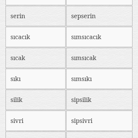
serin
sepserin
sıcacık
sımsıcacık
sıcak
sımsıcak
sıkı
sımsıkı
silik
sipsilik
sivri
sipsivri