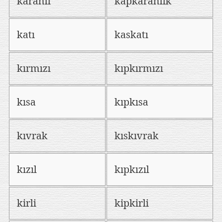
karanlı
kapkaranlık
katı
kaskatı
kırmızı
kıpkırmızı
kısa
kıpkısa
kıvrak
kıskıvrak
kızıl
kıpkızıl
kirli
kipkirli