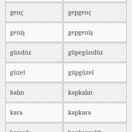
genç
gepgenç
geniş
gepgeniş
gündüz
güpegündüz
güzel
güpgüzel
kalın
kapkalın
kara
kapkara