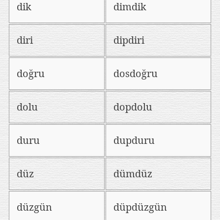
dik
dimdik
diri
dipdiri
doğru
dosdoğru
dolu
dopdolu
duru
dupduru
düz
dümdüz
düzgün
düpdüzgün