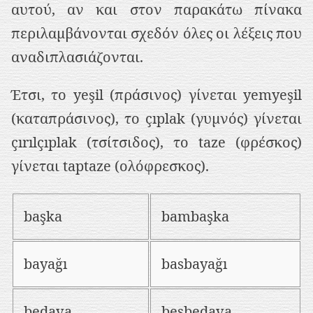
αυτού, αν και στον παρακάτω πίνακα
περιλαμβάνονται σχεδόν όλες οι λέξεις που
αναδιπλασιάζονται.
Έτσι, το yeşil (πράσινος) γίνεται yemyeşil
(καταπράσινος), το çıplak (γυμνός) γίνεται
çırılçıplak (τσίτσιδος), το taze (φρέσκος)
γίνεται taptaze (ολόφρεσκος).
başka
bambaşka
bayağı
basbayağı
bedava
besbedava