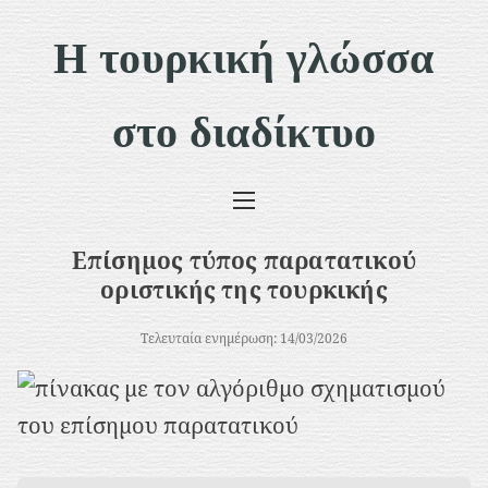
Μ
Η τουρκική γλώσσα
ε
τ
στο διαδίκτυο
ά
β
α
σ
Επίσημος τύπος παρατατικού
η
οριστικής της τουρκικής
σ
Τελευταία ενημέρωση: 14/03/2026
τ
ο
π
ε