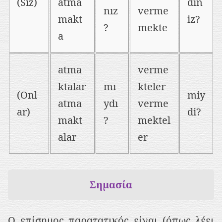
(Siz)
atma
din
nız
verme
makt
iz?
?
mekte
a
atma
verme
ktalar
mı
kteler
(Onl
miy
atma
ydı
verme
ar)
di?
makt
?
mektel
alar
er
Σημασία
Ο επίσημος παρατατικός είναι (όπως λέει