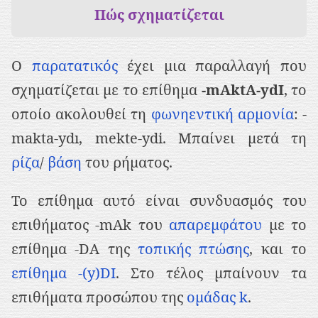
ρ
Πώς σχηματίζεται
ι
ε
Ο
παρατατικός
έχει μια παραλλαγή που
χ
σχηματίζεται με το επίθημα
-mAktA-ydI
, το
ό
οποίο ακολουθεί τη
φωνηεντική αρμονία
: -
μ
makta-ydı, mekte-ydi. Μπαίνει μετά τη
ε
ρίζα
/
βάση
του ρήματος.
ν
ο
Το επίθημα αυτό είναι συνδυασμός του
επιθήματος -mAk του
απαρεμφάτου
με το
επίθημα -DA της
τοπικής πτώσης
, και το
επίθημα -(y)DI
. Στο τέλος μπαίνουν τα
επιθήματα προσώπου της
ομάδας k
.