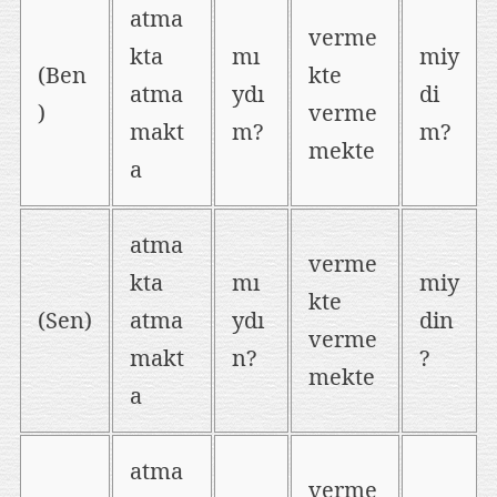
atma
verme
kta
mı
miy
(Ben
kte
atma
ydı
di
)
verme
makt
m?
m?
mekte
a
atma
verme
kta
mı
miy
kte
(Sen)
atma
ydı
din
verme
makt
n?
?
mekte
a
atma
verme