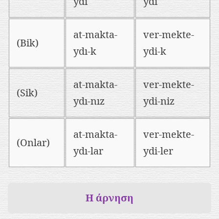
ydı
ydi
at-makta-
ver-mekte-
(Bik)
ydı-k
ydi-k
at-makta-
ver-mekte-
(Sik)
ydı-nız
ydi-niz
at-makta-
ver-mekte-
(Onlar)
ydı-lar
ydi-ler
Η άρνηση