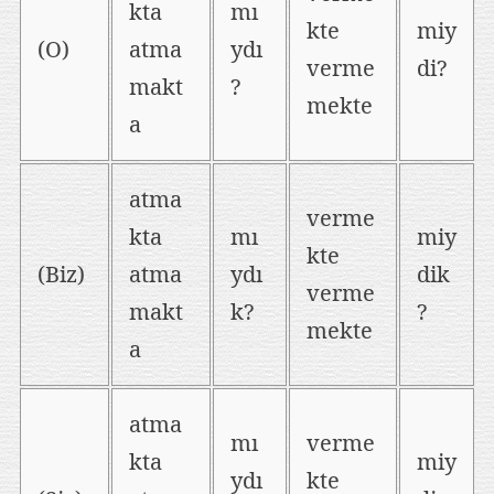
kta
mı
kte
miy
(O)
atma
ydı
verme
di?
makt
?
mekte
a
atma
verme
kta
mı
miy
kte
(Biz)
atma
ydı
dik
verme
makt
k?
?
mekte
a
atma
mı
verme
kta
miy
ydı
kte