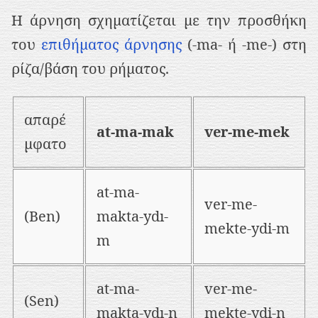
Η άρνηση σχηματίζεται με την προσθήκη
του
επιθήματος άρνησης
(-ma- ή -me-) στη
ρίζα/βάση του ρήματος.
απαρέ
at-ma-mak
ver-me-mek
μφατο
at-ma-
ver-me-
(Ben)
makta-ydı-
mekte-ydi-m
m
at-ma-
ver-me-
(Sen)
makta-ydı-n
mekte-ydi-n