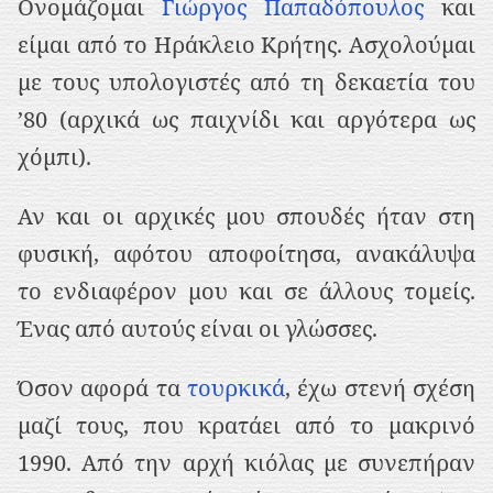
Ονομάζομαι
Γιώργος Παπαδόπουλος
και
ρ
είμαι από το Ηράκλειο Κρήτης. Ασχολούμαι
ι
με τους υπολογιστές από τη δεκαετία του
ε
’80 (αρχικά ως παιχνίδι και αργότερα ως
χ
χόμπι).
ό
μ
Αν και οι αρχικές μου σπουδές ήταν στη
ε
φυσική, αφότου αποφοίτησα, ανακάλυψα
ν
το ενδιαφέρον μου και σε άλλους τομείς.
ο
Ένας από αυτούς είναι οι γλώσσες.
Όσον αφορά τα
τουρκικά
, έχω στενή σχέση
μαζί τους, που κρατάει από το μακρινό
1990. Από την αρχή κιόλας με συνεπήραν