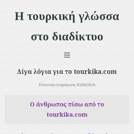
Μ
Η τουρκική γλώσσα
ε
τ
στο διαδίκτυο
ά
β
α
σ
Λίγα λόγια για το tourkika.com
η
σ
Τελευταία ενημέρωση: 03/08/2026
τ
Ο άνθρωπος πίσω από το
ο
tourkika.com
π
ε