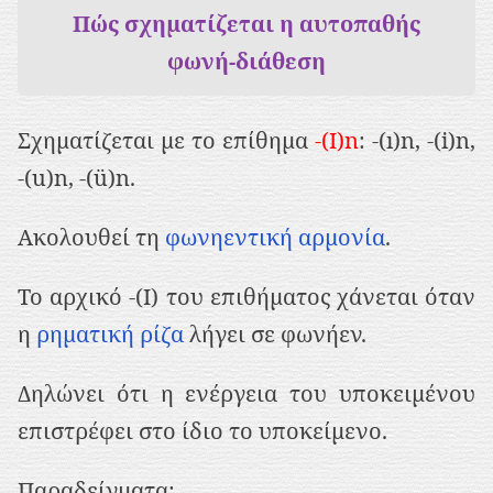
ρ
Πώς σχηματίζεται η αυτοπαθής
ι
φωνή-διάθεση
ε
χ
Σχηματίζεται με το επίθημα
-(I)n
: -(ı)n, -(i)n,
ό
-(u)n, -(ü)n.
μ
ε
Ακολουθεί τη
φωνηεντική αρμονία
.
ν
Το αρχικό -(Ι) του επιθήματος χάνεται όταν
ο
η
ρηματική ρίζα
λήγει σε φωνήεν.
Δηλώνει ότι η ενέργεια του υποκειμένου
επιστρέφει στο ίδιο το υποκείμενο.
Παραδείγματα: