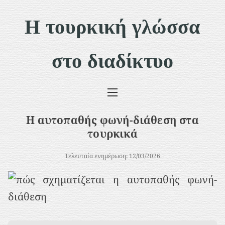
Μ
Η τουρκική γλώσσα
ε
τ
στο διαδίκτυο
ά
β
α
σ
Η αυτοπαθής φωνή-διάθεση στα
η
τουρκικά
σ
Τελευταία ενημέρωση: 12/03/2026
τ
ο
π
ε