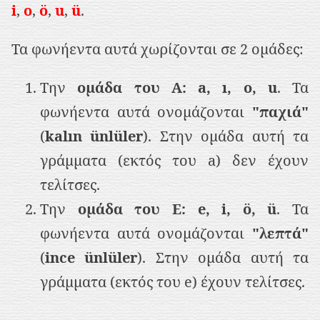
ρ
i
,
o
,
ö
,
u
,
ü
.
ι
Τα φωνήεντα αυτά χωρίζονται σε 2 ομάδες:
ε
χ
Την
ομάδα του Α: a, ı, o, u
. Τα
ό
φωνήεντα αυτά ονομάζονται
"παχιά"
μ
(
kalın ünlüler
). Στην ομάδα αυτή τα
ε
γράμματα (εκτός του a) δεν έχουν
ν
τελίτσες.
ο
Την
ομάδα του E: e, i, ö, ü
. Τα
φωνήεντα αυτά ονομάζονται
"λεπτά"
(
ince ünlüler
). Στην ομάδα αυτή τα
γράμματα (εκτός του e) έχουν τελίτσες.