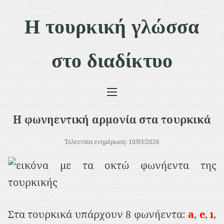
Μ
Η τουρκική γλώσσα
ε
τ
στο διαδίκτυο
ά
β
α
σ
Η φωνηεντική αρμονία στα τουρκικά
η
σ
Τελευταία ενημέρωση: 10/03/2026
τ
ο
π
ε
Στα τουρκικά υπάρχουν 8 φωνήεντα:
a
,
e
,
ı
,