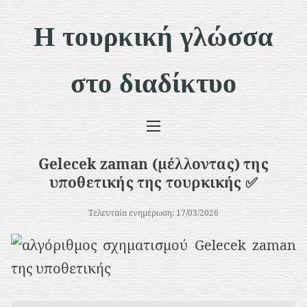
Μ
Η τουρκική γλώσσα
ε
τ
στο διαδίκτυο
ά
β
α
σ
Gelecek zaman (μέλλοντας) της
η
υποθετικής της τουρκικής ✅
σ
Τελευταία ενημέρωση: 17/03/2026
τ
ο
π
ε