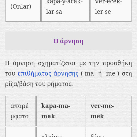
kapa-y-acak-
ver-ecek-
(Onlar)
lar-sa
ler-se
Η άρνηση
Η άρνηση σχηματίζεται με την προσθήκη
του
επιθήματος άρνησης
(-ma- ή -me-) στη
ρίζα/βάση του ρήματος.
απαρέ
kapa-ma-
ver-me-
μφατο
mak
mek
κλείνω
δίνω