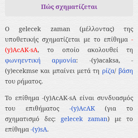
ρ
Πώς σχηματίζεται
ι
ε
Ο gelecek zaman (μέλλοντας) της
χ
υποθετικής σχηματίζεται με το επίθημα
-
ό
(y)AcAK-sA
, το οποίο ακολουθεί τη
μ
φωνηεντική αρμονία
: -(y)acaksa, -
ε
(y)ecekmse και μπαίνει μετά τη
ρίζα
/
βάση
ν
του ρήματος.
ο
To επίθημα -(y)AcAK-sA είναι συνδυασμός
του επιθήματος
-(y)AcAK
(για το
σχηματισμό δες:
gelecek zaman
) με το
επίθημα
-(y)sA
.