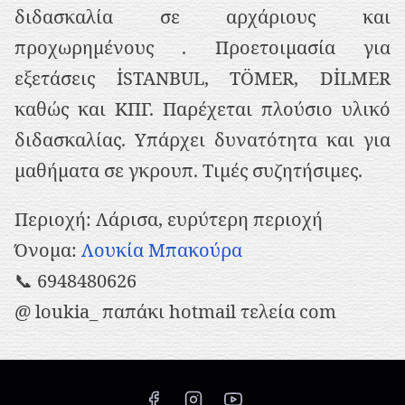
ρ
διδασκαλία σε αρχάριους και
ι
προχωρημένους . Προετοιμασία για
ε
εξετάσεις İSTANBUL, TÖMER, DİLMER
χ
καθώς και ΚΠΓ. Παρέχεται πλούσιο υλικό
ό
διδασκαλίας. Υπάρχει δυνατότητα και για
μ
μαθήματα σε γκρουπ. Τιμές συζητήσιμες.
ε
Περιοχή: Λάρισα, ευρύτερη περιοχή
ν
Όνομα:
Λουκία Μπακούρα
ο
📞 6948480626
@ loukia_ παπάκι hotmail τελεία com