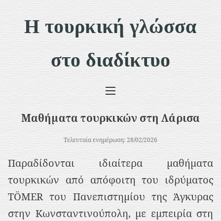
Μ
Η τουρκική γλώσσα
ε
τ
στο διαδίκτυο
ά
β
α
σ
Μαθήματα τουρκικών στη Λάρισα
η
σ
Τελευταία ενημέρωση: 28/02/2026
τ
Παραδίδονται ιδιαίτερα μαθήματα
ο
τουρκικών από απόφοιτη του ιδρύματος
π
TÖMER του Πανεπιστημίου της Άγκυρας
ε
στην Κωνσταντινούπολη, με εμπειρία στη