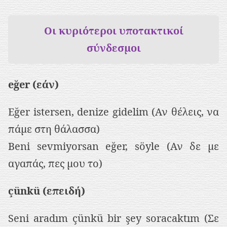
Οι κυριότεροι υποτακτικοί
σύνδεσμοι
eğer (εάν)
Eğer istersen, denize gidelim (Αν θέλεις, να
πάμε στη θάλασσα)
Beni sevmiyorsan eğer, söyle (Αν δε με
αγαπάς, πες μου το)
çünkü (επειδή)
Seni aradım çünkü bir şey soracaktım (Σε