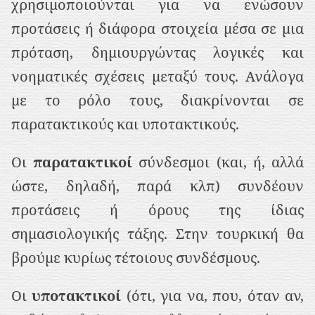
χρησιμοποιούνται για να ενώσουν
ρ
προτάσεις ή διάφορα στοιχεία μέσα σε μια
ι
πρόταση, δημιουργώντας λογικές και
ε
νοηματικές σχέσεις μεταξύ τους. Ανάλογα
χ
με το ρόλο τους, διακρίνονται σε
ό
παρατακτικούς και υποτακτικούς.
μ
ε
Οι
παρατακτικοί
σύνδεσμοι (και, ή, αλλά
ν
ώστε, δηλαδή, παρά κλπ) συνδέουν
ο
προτάσεις ή όρους της ίδιας
σημασιολογικής τάξης. Στην τουρκική θα
βρούμε κυρίως τέτοιους συνδέσμους.
Οι
υποτακτικοί
(ότι, για να, που, όταν αν,