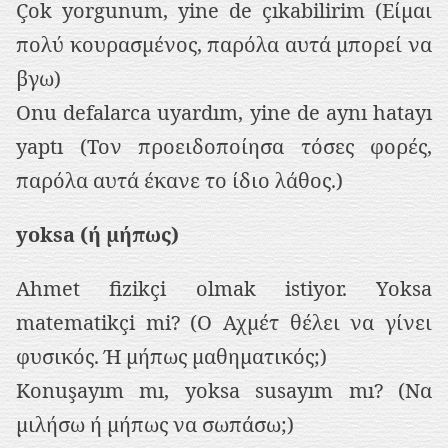
Çok yorgunum, yine de çıkabilirim (Είμαι
πολύ κουρασμένος, παρόλα αυτά μπορεί να
βγω)
Onu defalarca uyardım, yine de aynı hatayı
yaptı (Τον προειδοποίησα τόσες φορές,
παρόλα αυτά έκανε το ίδιο λάθος.)
yoksa (ή μήπως)
Ahmet fizikçi olmak istiyor. Yoksa
matematikçi mi? (Ο Αχμέτ θέλει να γίνει
φυσικός. Ή μήπως μαθηματικός;)
Konuşayım mı, yoksa susayım mı? (Να
μιλήσω ή μήπως να σωπάσω;)