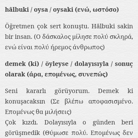
hâlbuki / oysa / oysaki (ενώ, ωστόσο)
Öğretmen çok sert konuştu. Hâlbuki sakin
bir insan. (Ο δάσκαλος μίλησε πολύ σκληρά,
ενώ είναι πολύ ήρεμος άνθρωπος)
demek (ki) / öyleyse / dolayısıyla / sonuç
olarak (άρα, επομένως, συνεπώς)
Seni kararlı görüyorum. Demek ki
konuşacaksın (Σε βλέπω αποφασισμένο.
Επομένως θα μιλήσεις)
Çok kızdı. Dolayısıyla o günden beri
görüşmedik (Θύμωσε πολύ. Επομένως δεν