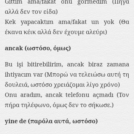
Gittim ama/fakat onu görmedim (Πήγα
αλλά δεν τον είδα)
Kek yapacaktım ama/fakat un yok (Θα
έκανα κέικ αλλά δεν έχουμε αλεύρι)
ancak (ωστόσο, όμως)
Bu işi bitirebilirim, ancak biraz zamana
ihtiyacım var (Μπορώ να τελειώσω αυτή τη
δουλειά, ωστόσο χρειάζομαι λίγο χρόνο)
Onu aradım, ancak telefonu açmadı (Τον
πήρα τηλέφωνο, όμως δεν το σήκωσε.)
yine de (παρόλα αυτά, ωστόσο)