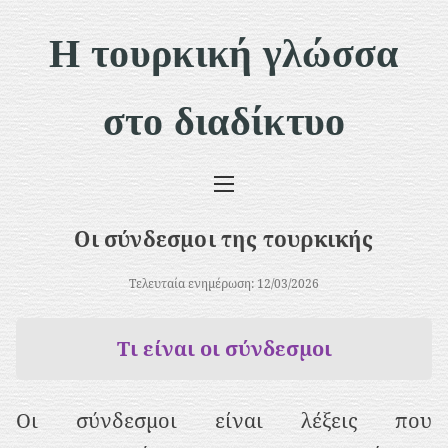
Μ
Η τουρκική γλώσσα
ε
τ
στο διαδίκτυο
ά
β
α
σ
Οι σύνδεσμοι της τουρκικής
η
σ
Τελευταία ενημέρωση: 12/03/2026
τ
Τι είναι οι σύνδεσμοι
ο
π
Οι σύνδεσμοι είναι λέξεις που
ε