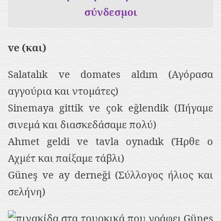
σύνδεσμοι
ve (και)
Salatalık ve domates aldım (Αγόρασα
αγγούρια και ντομάτες)
Sinemaya gittik ve çok eğlendik (Πήγαμε
σινεμά και διασκεδάσαμε πολύ)
Ahmet geldi ve tavla oynadık (Ήρθε ο
Αχμέτ και παίξαμε τάβλι)
Güneş ve ay derneği (Σύλλογος ήλιος και
σελήνη)