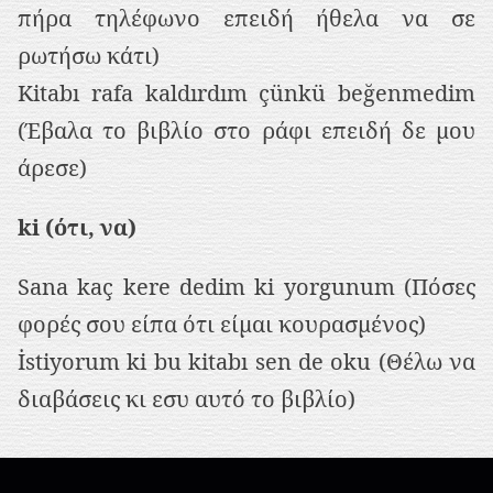
πήρα τηλέφωνο επειδή ήθελα να σε
ρωτήσω κάτι)
Kitabı rafa kaldırdım çünkü beğenmedim
(Έβαλα το βιβλίο στο ράφι επειδή δε μου
άρεσε)
ki (ότι, να)
Sana kaç kere dedim ki yorgunum (Πόσες
φορές σου είπα ότι είμαι κουρασμένος)
İstiyorum ki bu kitabı sen de oku (Θέλω να
διαβάσεις κι εσυ αυτό το βιβλίο)