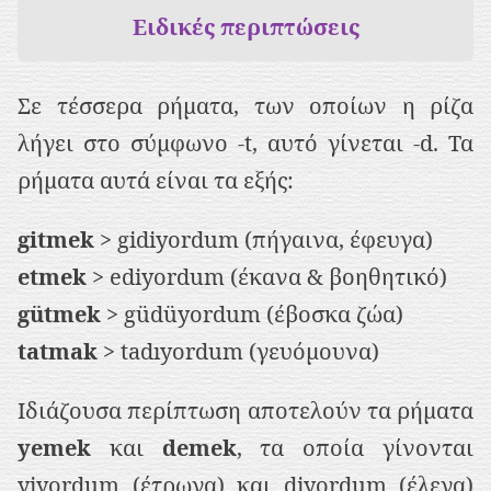
Ειδικές περιπτώσεις
Σε τέσσερα ρήματα, των οποίων η ρίζα
λήγει στο σύμφωνο -t, αυτό γίνεται -d. Τα
ρήματα αυτά είναι τα εξής:
gitmek
> gidiyordum (πήγαινα, έφευγα)
etmek
> ediyordum (έκανα & βοηθητικό)
gütmek
> güdüyordum (έβοσκα ζώα)
tatmak
> tadıyordum (γευόμουνα)
Ιδιάζουσα περίπτωση αποτελούν τα ρήματα
yemek
και
demek
, τα οποία γίνονται
yiyordum (έτρωγα) και diyordum (έλεγα)