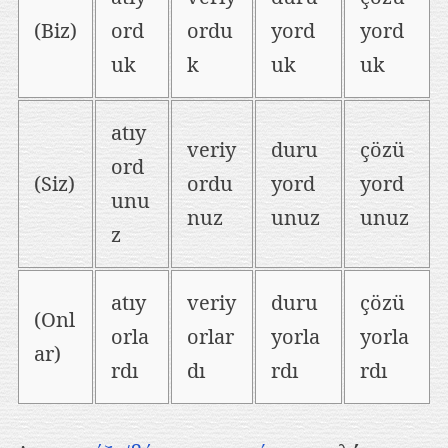
(Biz)
ord
ordu
yord
yord
uk
k
uk
uk
atıy
veriy
duru
çözü
ord
(Siz)
ordu
yord
yord
unu
nuz
unuz
unuz
z
atıy
veriy
duru
çözü
(Onl
orla
orlar
yorla
yorla
ar)
rdı
dı
rdı
rdı