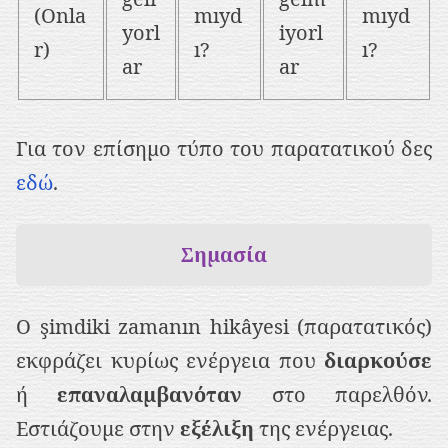
(Onla
mıyd
mıyd
yorl
iyorl
r)
ı?
ı?
ar
ar
Για τον επίσημο τύπο του παρατατικού δες
εδώ
.
Σημασία
Ο şimdiki zamanın hikâyesi (παρατατικός)
εκφράζει κυρίως ενέργεια που
διαρκούσε
ή
επαναλαμβανόταν
στο παρελθόν.
Εστιάζουμε στην
εξέλιξη
της ενέργειας.