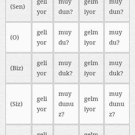
geli
muy
gelm
muy
(Sen)
yor
dun?
iyor
dun?
geli
muy
gelm
muy
(O)
yor
du?
iyor
du?
geli
muy
gelm
muy
(Biz)
yor
duk?
iyor
duk?
muy
muy
geli
gelm
(Siz)
dunu
dunu
yor
iyor
z?
z?
geli
gelm