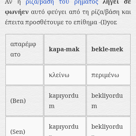
Αν η
ρίζα/βάση του ρήματος
λήγει σε
φωνήεν
αυτό φεύγει από τη ρίζα/βάση και
έπειτα προσθέτουμε το επίθημα -(I)yor.
απαρέμφ
kapa-mak
bekle-mek
ατο
κλείνω
περιμένω
kapıyordu
bekliyordu
(Ben)
m
m
kapıyordu
bekliyordu
(Sen)