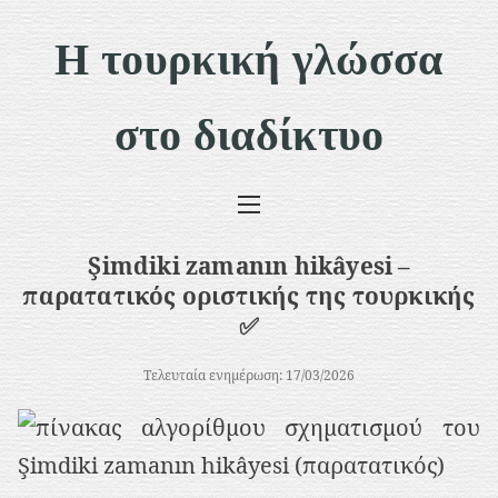
Μ
Η τουρκική γλώσσα
ε
τ
στο διαδίκτυο
ά
β
α
σ
Şimdiki zamanın hikâyesi –
η
παρατατικός οριστικής της τουρκικής
σ
✅
τ
Τελευταία ενημέρωση: 17/03/2026
ο
π
ε