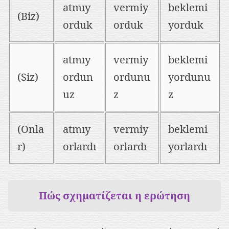
atmıy
vermiy
beklemi
(Biz)
orduk
orduk
yorduk
atmıy
vermiy
beklemi
(Siz)
ordun
ordunu
yordunu
uz
z
z
(Onla
atmıy
vermiy
beklemi
r)
orlardı
orlardı
yorlardı
Πώς σχηματίζεται η ερώτηση