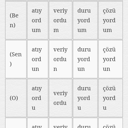
atıy
veriy
duru
çözü
(Be
ord
ordu
yord
yord
n)
um
m
um
um
atıy
veriy
duru
çözü
(Sen
ord
ordu
yord
yord
)
un
n
un
un
atıy
duru
çözü
veriy
(O)
ord
yord
yord
ordu
u
u
u
atıy
veriy
duru
çözü