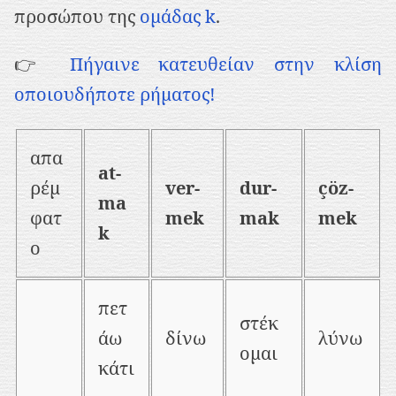
προσώπου της
ομάδας k
.
👉
Πήγαινε κατευθείαν στην κλίση
οποιουδήποτε ρήματος!
απα
at-
ρέμ
ver-
dur-
çöz-
ma
φατ
mek
mak
mek
k
ο
πετ
στέκ
άω
δίνω
λύνω
ομαι
κάτι