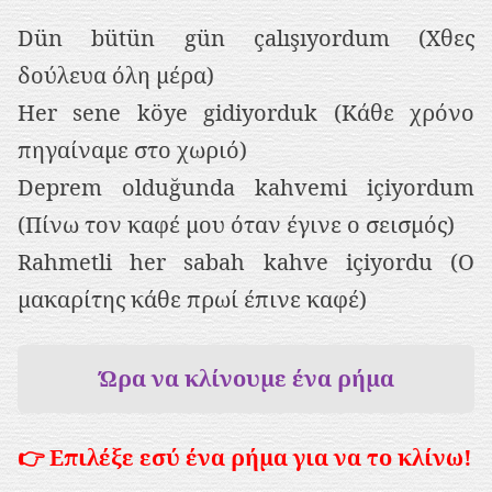
Dün bütün gün çalışıyordum (Χθες
δούλευα όλη μέρα)
Her sene köye gidiyorduk (Κάθε χρόνο
πηγαίναμε στο χωριό)
Deprem olduğunda kahvemi içiyordum
(Πίνω τον καφέ μου όταν έγινε ο σεισμός)
Rahmetli her sabah kahve içiyordu (Ο
μακαρίτης κάθε πρωί έπινε καφέ)
Ώρα να κλίνουμε ένα ρήμα
👉 Επιλέξε εσύ ένα ρήμα για να το κλίνω!