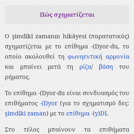
ρ
ι
Πώς σχηματίζεται
ε
χ
Ο şimdiki zamanın hikâyesi (παρατατικός)
ό
σχηματίζεται με το επίθημα -(I)yor-du, το
μ
οποίο ακολουθεί τη
φωνηεντική αρμονία
ε
και μπαίνει μετά τη
ρίζα
/
βάση
του
ν
ρήματος.
ο
Το επίθημα -(I)yor-du είναι συνδυασμός του
επιθήματος
-(I)yor
(για το σχηματισμό δες:
şimdiki zaman
) με το
επίθημα -(y)DI
.
Στο τέλος μπαίνουν τα επιθήματα