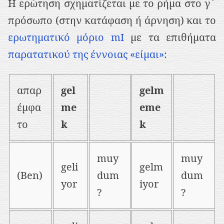
Η ερώτηση σχηματίζεται με το ρήμα στο γ΄
πρόσωπο (στην κατάφαση ή άρνηση) και το
ερωτηματικό μόριο mI
με τα επιθήματα
παρατατικού της έννοιας «είμαι»
:
απαρ
gel
gelm
έμφα
me
eme
το
k
k
muy
muy
geli
gelm
(Ben)
dum
dum
yor
iyor
?
?