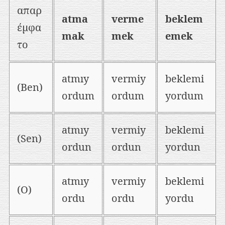
απαρ
atma
verme
beklem
έμφα
mak
mek
emek
το
atmıy
vermiy
beklemi
(Ben)
ordum
ordum
yordum
atmıy
vermiy
beklemi
(Sen)
ordun
ordun
yordun
atmıy
vermiy
beklemi
(O)
ordu
ordu
yordu