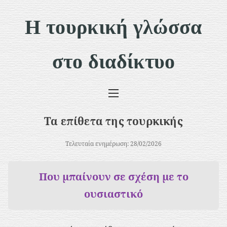
Μ
Η τουρκική γλώσσα
ε
τ
στο διαδίκτυο
ά
β
α
σ
Τα επίθετα της τουρκικής
η
σ
Τελευταία ενημέρωση: 28/02/2026
τ
Που μπαίνουν σε σχέση με το
ο
ουσιαστικό
π
ε