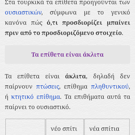
Στα τουρκικά τα επίθετα προηγούνται των
ρ
ουσιαστικών
, σύμφωνα με το γενικό
ι
κανόνα πώς
ό,τι προσδιορίζει μπαίνει
ε
πριν από το προσδιοριζόμενο στοιχείο
.
χ
ό
μ
Τα επίθετα είναι άκλιτα
ε
ν
Τα επίθετα είναι
άκλιτα
, δηλαδή δεν
ο
παίρνουν
πτώσεις
, επίθημα
πληθυντικού
,
ή
κτητικό επίθημα
. Τα επιθήματα αυτά τα
παίρνει το ουσιαστικό.
νέο σπίτι
νέα σπίτια