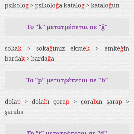
psikolo
g
> psikolo
ğ
a katalo
g
> katalo
ğ
un
Το "k" μετατρέπεται σε "ğ"
soka
k
> soka
ğ
ımız ekme
k
> emke
ğ
in
barda
k
> barda
ğ
a
Το "p" μετατρέπεται σε "b"
dola
p
> dola
b
ı çora
p
> çora
b
ın şara
p
>
şara
b
a
Το "t" μετατρέπεται σε "d"