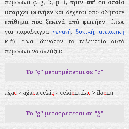
σύμφωνα ç, g, k, p, t,
πριν απ' το οποίο
ρ
υπάρχει φωνήεν
και δέχεται οποιοδήποτε
ι
επίθημα που ξεκινά από φωνήεν
(όπως
ε
για παράδειγμα
γενική
,
δοτική
,
αιτιατική
χ
κ.ά), είναι δυνατόν το τελευταίο αυτό
ό
σύμφωνο να αλλάξει:
μ
ε
ν
Το "ç" μετατρέπεται σε "c"
ο
ağa
ç
> ağa
c
a çeki
ç
> çeki
c
in ila
ç
> ila
c
ım
Το "g" μετατρέπεται σε "ğ"