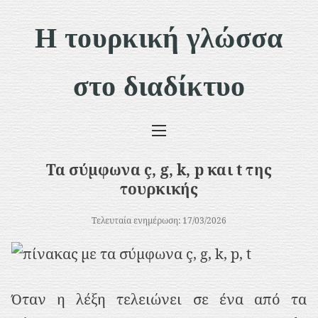
Μ
Η τουρκική γλώσσα
ε
τ
στο διαδίκτυο
ά
β
α
σ
Τα σύμφωνα ç, g, k, p και t της
η
τουρκικής
σ
Τελευταία ενημέρωση: 17/03/2026
τ
ο
π
Όταν η λέξη τελειώνει σε ένα από τα
ε