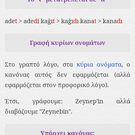
ade
t
> ade
d
i kağı
t
> kağı
d
ı kana
t
> kana
d
ı
Γραφή κυρίων ονομάτων
Στο γραπτό λόγο, στα
κύρια ονόματα
, ο
κανόνας αυτός δεν εφαρμόζεται (αλλά
εφαρμόζεται στον προφορικό λόγο).
Έτσι, γράφουμε: Zeynep'in αλλά
διαβάζουμε "Zeynebin".
Υπάρχει κανόνας;