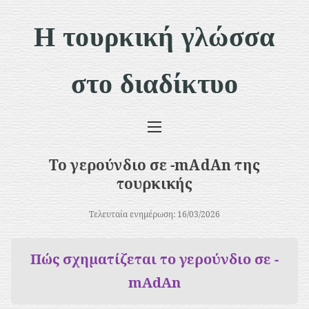
Μ
Η τουρκική γλώσσα
ε
τ
στο διαδίκτυο
ά
β
α
σ
Το γερούνδιο σε -mAdAn της
η
τουρκικής
σ
Τελευταία ενημέρωση: 16/03/2026
τ
ο
Πώς σχηματίζεται το γερούνδιο σε -
π
mAdAn
ε